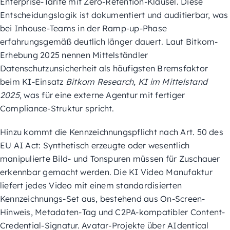
Enterprise-Tarife mit Zero-Retention-Klausel. Diese
Entscheidungslogik ist dokumentiert und auditierbar, was
bei Inhouse-Teams in der Ramp-up-Phase
erfahrungsgemäß deutlich länger dauert. Laut Bitkom-
Erhebung 2025 nennen Mittelständler
Datenschutzunsicherheit als häufigsten Bremsfaktor
beim KI-Einsatz
Bitkom Research, KI im Mittelstand
2025
, was für eine externe Agentur mit fertiger
Compliance-Struktur spricht.
Hinzu kommt die Kennzeichnungspflicht nach Art. 50 des
EU AI Act: Synthetisch erzeugte oder wesentlich
manipulierte Bild- und Tonspuren müssen für Zuschauer
erkennbar gemacht werden. Die KI Video Manufaktur
liefert jedes Video mit einem standardisierten
Kennzeichnungs-Set aus, bestehend aus On-Screen-
Hinweis, Metadaten-Tag und C2PA-kompatibler Content-
Credential-Signatur. Avatar-Projekte über AIdentical