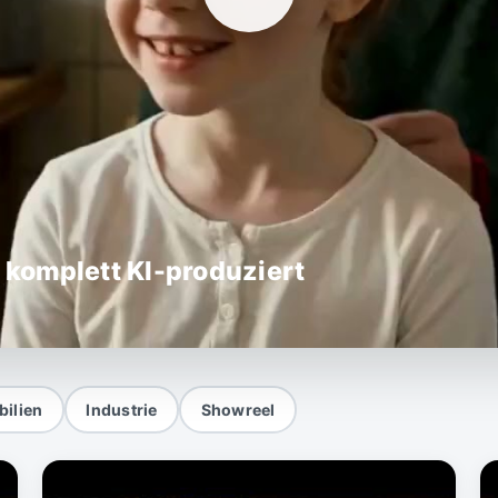
, komplett KI-produziert
ilien
Industrie
Showreel