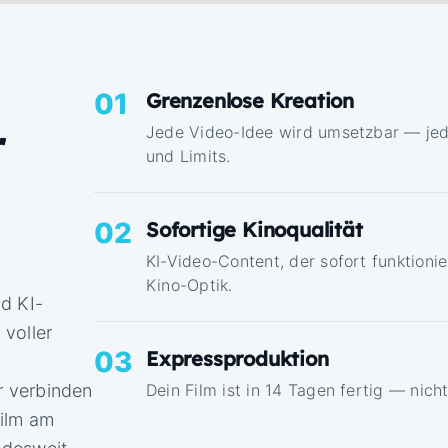
01
Grenzenlose Kreation
r
Jede Video-Idee wird umsetzbar — jede
und Limits.
02
Sofortige Kinoqualität
KI-Video-Content, der sofort funktioni
Kino-Optik.
d KI-
voller
03
Expressproduktion
r verbinden
Dein Film ist in 14 Tagen fertig — nich
Film am