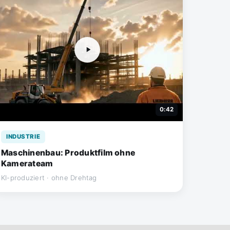
0:42
INDUSTRIE
Maschinenbau: Produktfilm ohne
Kamerateam
KI-produziert · ohne Drehtag