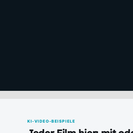
MG
KI-VIDEO-BEISPIELE
Jeder Film hier: mit o