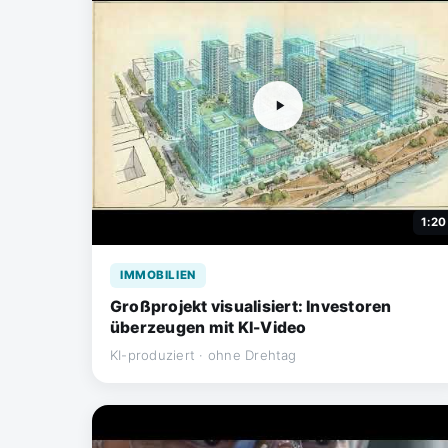
1:20
IMMOBILIEN
Großprojekt visualisiert: Investoren
überzeugen mit KI-Video
KI-produziert · ohne Drehtag