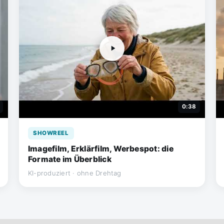
0:38
SHOWREEL
Imagefilm, Erklärfilm, Werbespot: die
Formate im Überblick
KI-produziert · ohne Drehtag