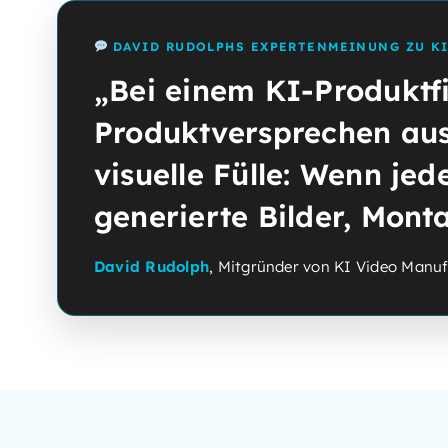
DAVID RUDOLPHS EXPERTENMEINUNG ZU K
„Bei einem KI-Produktf
Produktversprechen ausg
visuelle Fülle: Wenn je
generierte Bilder, Mont
David Rudolph
, Mitgründer von KI Video Manuf