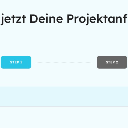
 jetzt Deine Projektan
STEP 1
STEP 2
Current
step: