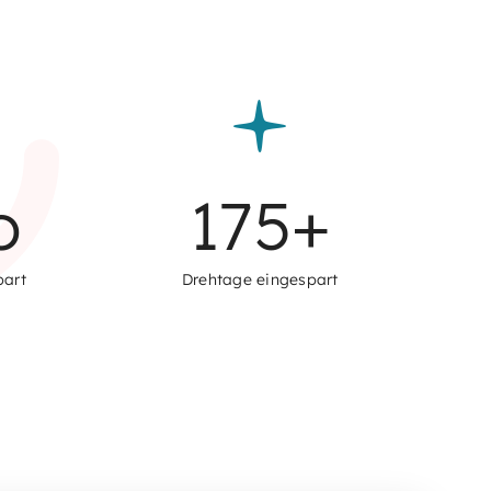
o
175
+
part
Drehtage eingespart